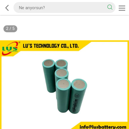
2
/
5