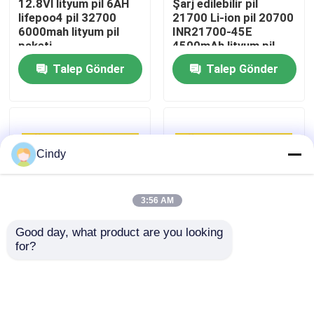
12.8Vl lityum pil 6AH
Şarj edilebilir pil
lifepoo4 pil 32700
21700 Li-ion pil 20700
6000mah lityum pil
INR21700-45E
Fabrika turu
paketi
4500mAh lityum pil
Talep Gönder
Talep Gönder
Kalite kontrol
Bizimle iletişime geçin
Cindy
Haberler
3:56 AM
Vakalar
Good day, what product are you looking 
for?
INR21700 3.6V
3.7V 3000mah şarj
Lityum Tiyonil Klorür Pil
4500mAh Silindrik
edilebilir pil 14430
lityum pil ICR21700 pil
1S3P lityum iyon pil
hücresi
takımı 3.6 volt pil OEM
Lityum Manganez Dioksit Pil
Talep Gönder
Talep Gönder