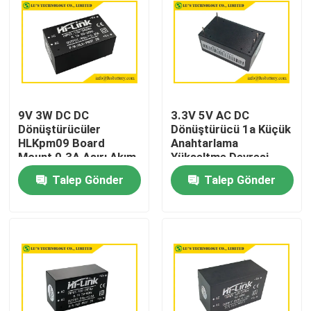
9V 3W DC DC
3.3V 5V AC DC
Dönüştürücüler
Dönüştürücü 1a Küçük
HLKpm09 Board
Anahtarlama
Mount 0.3A Aşırı Akım
Yükseltme Devresi
Koruması
2000m Rakım
Talep Gönder
Talep Gönder
Ev
Ürün:% s
Hakkımızda