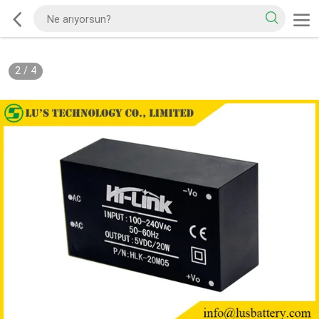
2
/
4