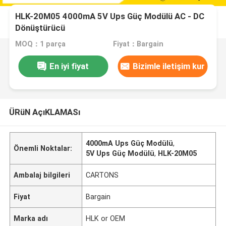
HLK-20M05 4000mA 5V Ups Güç Modülü AC - DC
Dönüştürücü
MOQ：1 parça
Fiyat：Bargain
En iyi fiyat
Bizimle iletişim kur
ÜRüN AçıKLAMASı
4000mA Ups Güç Modülü
,
Önemli Noktalar:
5V Ups Güç Modülü
,
HLK-20M05
Ambalaj bilgileri
CARTONS
Fiyat
Bargain
Marka adı
HLK or OEM