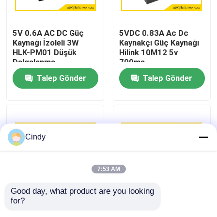
Fabrika turu
5V 0.6A AC DC Güç
5VDC 0.83A Ac Dc
Kaynağı İzoleli 3W
Kaynakçı Güç Kaynağı
HLK-PM01 Düşük
Hilink 10M12 5v
Kalite kontrol
Dalgalanma
700ma
Talep Gönder
Talep Gönder
Bizimle iletişime geçin
Haberler
Cindy
Vakalar
7:53 AM
Lityum Tiyonil Klorür Pil
Good day, what product are you looking 
for?
9v 2200mA Ac - Dc
AC DC 220V - 9V 0.3A
Lityum Manganez Dioksit Pil
Güç Dönüştürücü Pcb
3W Anahtarlı Güç