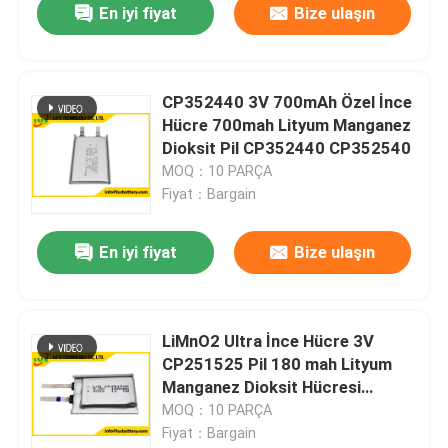
En iyi fiyat
Bize ulaşın
CP352440 3V 700mAh Özel İnce
Hücre 700mah Lityum Manganez
Dioksit Pil CP352440 CP352540
MOQ：10 PARÇA
Fiyat：Bargain
En iyi fiyat
Bize ulaşın
LiMnO2 Ultra İnce Hücre 3V
CP251525 Pil 180 mah Lityum
Manganez Dioksit Hücresi
251525
MOQ：10 PARÇA
Fiyat：Bargain