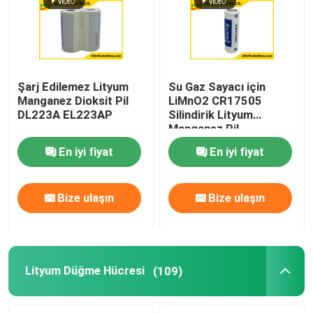
Şarj Edilemez Lityum
Su Gaz Sayacı için
Manganez Dioksit Pil
LiMnO2 CR17505
DL223A EL223AP
Silindirik Lityum
Manganez Pil
En iyi fiyat
En iyi fiyat
Bize ulaşın
Bize ulaşın
Lityum Düğme Hücresi
(109)