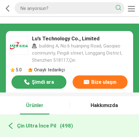
Lu’s Technology Co., Limited
building A, No.6 huanping Road, Gaoqiao
community, Pingdi street, Longgang District,
Shenzhen 518117,Çin
5.0
Onaylı tedarikçi
Şimdi ara
Bize ulaşın
Ürünler
Hakkımızda
Çin Ultra İnce Pil
(498)