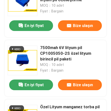
MOQ：10 adet
Fiyat：Bargain
Ultra İnce Pil
En iyi fiyat
Bize ulaşın
Lityum Düğme Hücresi
Lityum iyonlu pil çözümleri
7500mah 6V lityum pil
CP1005050-2S özel lityum
birincil pil paketi
Şarj edilebilir Lityum polimer pil
MOQ：10 adet
Fiyat：Bargain
Pil PCM'si
En iyi fiyat
Bize ulaşın
Lityum Pil Şarj Cihazları
Özel Lityum manganez torba pil
1,2 V Şarj Edilebilir Pil