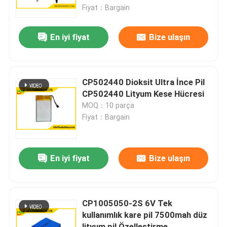
Fiyat：Bargain
Fabrika turu
En iyi fiyat
Bize ulaşın
Kalite kontrol
CP502440 Dioksit Ultra İnce Pil
Bizimle iletişime geçin
CP502440 Lityum Kese Hücresi
MOQ：10 parça
Fiyat：Bargain
Haberler
Vakalar
En iyi fiyat
Bize ulaşın
Lityum Tiyonil Klorür Pil
CP1005050-2S 6V Tek
kullanımlık kare pil 7500mah düz
Lityum Manganez Dioksit Pil
lityum pil Özelleştirme