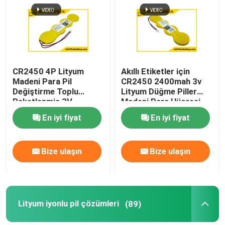
CR2450 4P Lityum
Akıllı Etiketler için
Madeni Para Pil
CR2450 2400mah 3v
Değiştirme Toplu
Lityum Düğme Piller
Paketlenmiş 3V
Madeni Para Hücresi
2400mah
Paketi
En iyi fiyat
En iyi fiyat
Bize ulaşın
Bize ulaşın
Lityum iyonlu pil çözümleri
(89)