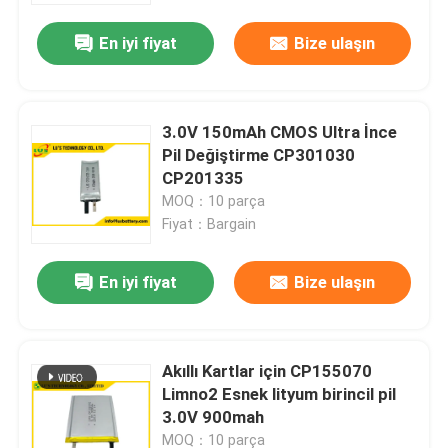
En iyi fiyat
Bize ulaşın
3.0V 150mAh CMOS Ultra İnce
Pil Değiştirme CP301030
CP201335
MOQ：10 parça
Fiyat：Bargain
En iyi fiyat
Bize ulaşın
Ev
Akıllı Kartlar için CP155070
Ürün:% s
Limno2 Esnek lityum birincil pil
3.0V 900mah
Hakkımızda
MOQ：10 parça