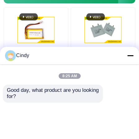
LP603048 3.7v
3.7V Şarj edilebilir
Cindy
900mah Şarj Edilebilir
Lityum Polimer Pil
Lityum Pil 48.5mm
Uzunluk
8:25 AM
En iyi fiyat
En iyi fiyat
Good day, what product are you looking 
for?
Bize ulaşın
Bize ulaşın
Daha fazla göster