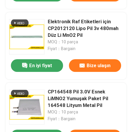
Elektronik Raf Etiketleri için
CP2012120 Lipo Pil 3v 480mah
Düz Li MnO2 Pil
MOQ：10 parça
Fiyat：Bargain
En iyi fiyat
Bize ulaşın
CP164548 Pil 3.0V Esnek
LiMNO2 Yumuşak Paket Pil
164548 Lityum Metal Pil
MOQ：10 parça
Fiyat：Bargain