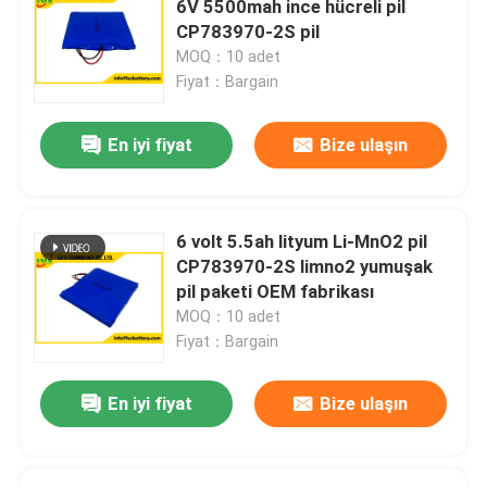
6V 5500mah ince hücreli pil
CP783970-2S pil
Alkali pil 1.5Volt
MOQ：10 adet
Fiyat：Bargain
Akü Aksesuarları
En iyi fiyat
Bize ulaşın
AC DC Güç Kaynağı
6 volt 5.5ah lityum Li-MnO2 pil
CP783970-2S limno2 yumuşak
pil paketi OEM fabrikası
MOQ：10 adet
Fiyat：Bargain
En iyi fiyat
Bize ulaşın