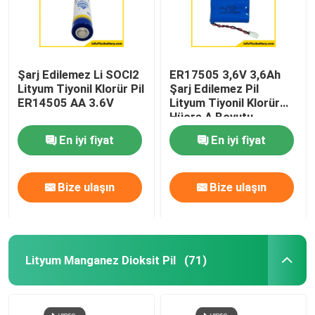
Şarj Edilemez Li SOCl2
ER17505 3,6V 3,6Ah
Lityum Tiyonil Klorür Pil
Şarj Edilemez Pil
ER14505 AA 3.6V
Lityum Tiyonil Klorür
Hücre A Boyutu
En iyi fiyat
En iyi fiyat
Bize ulaşın
Bize ulaşın
Lityum Manganez Dioksit Pil
(71)