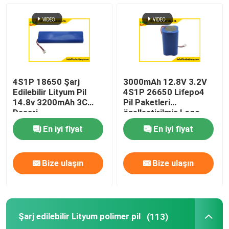
4S1P 18650 Şarj
3000mAh 12.8V 3.2V
Edilebilir Lityum Pil
4S1P 26650 Lifepo4
14.8v 3200mAh 3C
Pil Paketleri
Deşarj
özelleştirilmiş Logo
En iyi fiyat
En iyi fiyat
Bize ulaşın
Bize ulaşın
Şarj edilebilir Lityum polimer pil
(113)